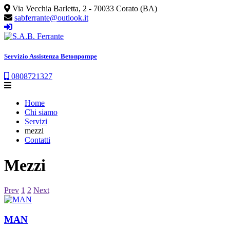
Via Vecchia Barletta, 2 - 70033 Corato (BA)
sabferrante@outlook.it
Servizio Assistenza Betonpompe
0808721327
Home
Chi siamo
Servizi
mezzi
Contatti
Mezzi
Prev
1
2
Next
MAN